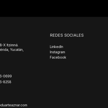
REDES SOCIALES
8-X Itzimná.
LinkedIn
érida, Yucatán,
Instagram
Facebook
26-0699
26-8258
@duarteaznar.com