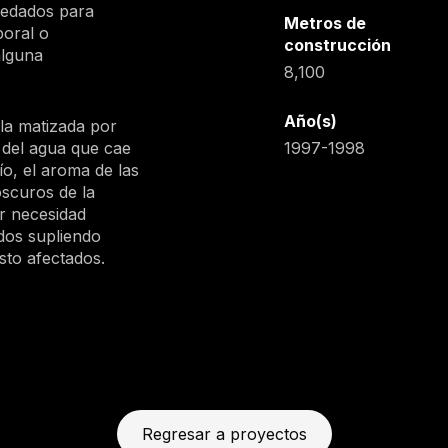
 vedados para
Metros de
poral o
construcción
lguna
8,100
Año(s)
la matizada por
o del agua que cae
1997-1998
ío, el aroma de las
roscuros de la
or necesidad
dos supliendo
sto afectados.
Regresar a proyectos