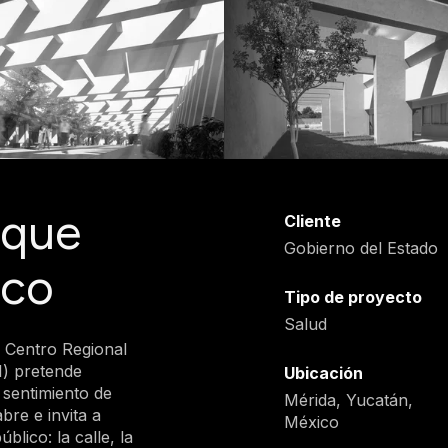
 que
Cliente
Gobierno del Estado
ico
Tipo de proyecto
Salud
l Centro Regional
I) pretende
Ubicación
l sentimiento de
Mérida, Yucatán,
bre e invita a
México
blico: la calle, la