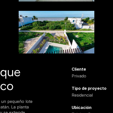
 que
Cliente
Privado
ico
Tipo de proyecto
Residencial
 un pequeño lote
atán. La planta
Ubicación
 y se extiende