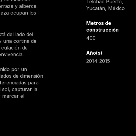
Telchac Puerto,
erraza y alberca.
Yucatán, México
raza ocupan los
Metros de
construcción
tá del lado del
400
y una cortina de
rculación de
Año(s)
onvivencia.
2014-2015
inido por un
lados de dimensión
iferenciadas para
 sol, capturar la
 y marcar el