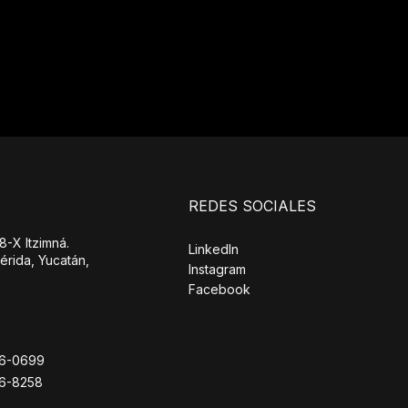
REDES SOCIALES
8-X Itzimná.
LinkedIn
érida, Yucatán,
Instagram
Facebook
26-0699
26-8258