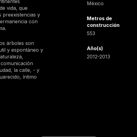
ntinentes
México
de vida, que
 preexistencias y
Metros de
 permanencia con
construcción
ma.
553
los árboles son
Año(s)
util y espontáneo y
naturaleza,
2012-2013
a comunicación
udad, la calle, - y
guarecido, íntimo